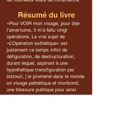
Résumé du livre
«Pour VOIR mon visage, pour ôter
l’amertume, il m’a fallu vingt
opérations. Le vrai sujet de
«L’Opération esthétique» est
justement ce temps infini de
défiguration, de destructuration,
durant lequel, aspirant à une
hypothétique transfiguration par
bistouri, j’ai promené dans le monde
un visage pathétique et moribond,
une blessure publique pour ainsi
dire, soit notre besoin à tous et
toutes d’être aimés au-delà des
apparences, dans une société bâtie
sur les faux-semblants. Le plus
étrange, c’est que mon existence,